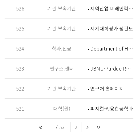
526
기관,부속기관
제약산업 미래인력 양성센터 홈페이지
525
기관,부속기관
세계대학평가 평판도
524
학과,전공
Department of History
523
연구소,센터
JBNU-Purdue Research Institute (JPRI)
522
기관,부속기관
연구처 홈페이지
521
대학(원)
피지컬-AI융합공학과
1
53