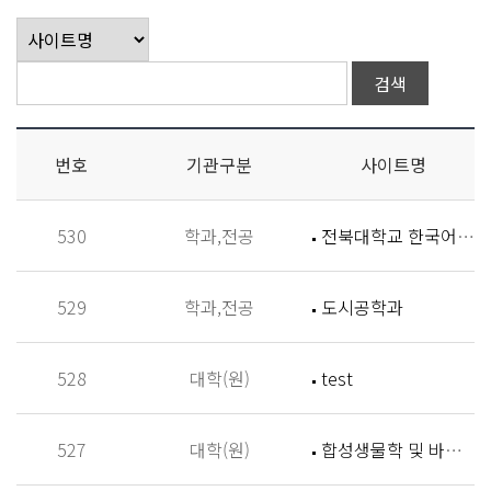
번호
기관구분
사이트명
530
학과,전공
전북대학교 한국어학과
529
학과,전공
도시공학과
528
대학(원)
test
527
대학(원)
합성생물학 및 바이오신소재개발 연구실 (Synthetic Biology and Biomaterials Lab,SBBL)